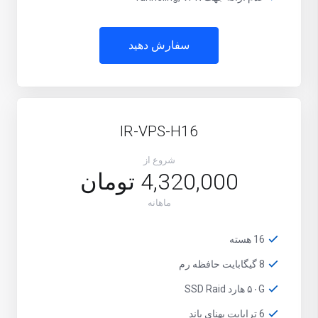
سفارش دهید
IR-VPS-H16
شروع از
4,320,000 تومان
ماهانه
16 هسته
8 گیگابایت حافظه رم
۵۰G هارد SSD Raid
6 ترابایت پهنای باند