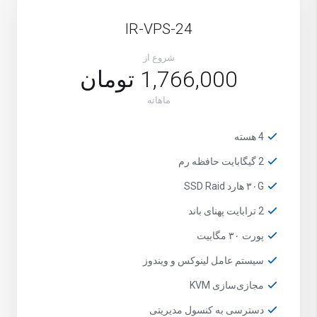
IR-VPS-24
شروع از
1,766,000 تومان
ماهانه
4 هسته
2 گیگابایت حافظه رم
۳۰G هارد SSD Raid
2 ترابایت پهنای باند
پورت ۳۰ مگابیت
سیستم عامل لینوکس و ویندوز
مجازی‌سازی KVM
دسترسی به کنسول مدیریتی