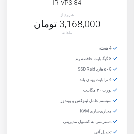
IR-VPS-84
شروع از
3,168,000 تومان
ماهانه
4 هسته
8 گیگابایت حافظه رم
۵۰G هارد SSD Raid
4 ترابایت پهنای باند
پورت ۳۰ مگابیت
سیستم عامل لینوکس و ویندوز
مجازی‌سازی KVM
دسترسی به کنسول مدیریتی
تحویل آنی