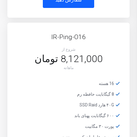
IR-Ping-O16
شروع از
8,121,000 تومان
ماهانه
16 هسته
8 گیگابایت حافظه رم
۴۰G هارد SSD Raid
۶۰۰ گیگابایت پهنای باند
پورت ۳۰ مگابیت