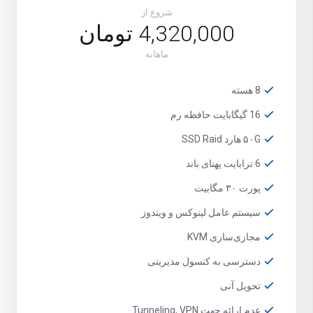
شروع از
4,320,000 تومان
ماهانه
8 هسته
16 گیگابایت حافظه رم
۵۰G هارد SSD Raid
6 ترابایت پهنای باند
پورت ۳۰ مگابیت
سیستم عامل لینوکس و ویندوز
مجازی‌سازی KVM
دسترسی به کنسول مدیریتی
تحویل آنی
عدم ارائه جهت Tunneling, VPN