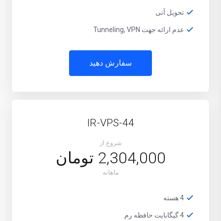
تحویل آنی
عدم ارائه جهت Tunneling, VPN
سفارش دهید
IR-VPS-44
شروع از
2,304,000 تومان
ماهانه
4 هسته
4 گیگابایت حافظه رم