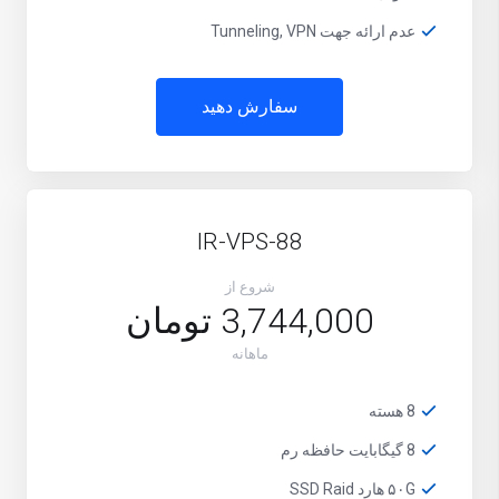
عدم ارائه جهت Tunneling, VPN
سفارش دهید
IR-VPS-88
شروع از
3,744,000 تومان
ماهانه
8 هسته
8 گیگابایت حافظه رم
۵۰G هارد SSD Raid