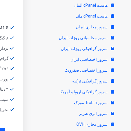
هاست cPanel آلمان
هاست cPanel هلند
سرور مجازی ایران
M1.S
سرور محاسباتی روزانه ایران
۸ گیگ حافظه رم
پردازنده C 8 Core
سرور گرافیکی روزانه ایران
گرافیک SoC 8 Core
سرور اختصاصی ایران
۲۵۶ گیگ هارد SSD
سرور اختصاصی صفرویک
پورت Gbit/s
سرور گرافیکی ترکیه
۳ دیتاسنتر
سرور گرافیکی اروپا و آمریکا
سیستم عام
سرور Trabia نتورک
تحویل یک ت
سرور ابری هتزنر
سرور مجازی OVH