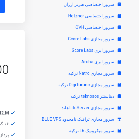
سرور اختصاصی هتزنر ارزان
سرور اختصاصی Hetzner
سرور اختصاصی OVH
سرور مجازی Gcore Labs
سرور ابری Gcore Labs
سرور ابری Aruba
00
سرور مجازی Natro ترکیه
سرور مجازی DigiTurunc ترکیه
دیتاسنتر teknosos ترکیه
سرور مجازی LiteServer هلند
M2.M
سرور مجازی ترافیک نامحدود BLUE VPS
۱۶ گیگ حافظه رم
سرور میکروتیک L6 ترکیه
پردازنده C 8 Core