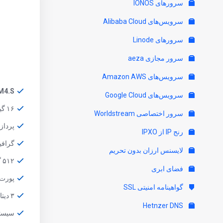
سرورهای IONOS
سرویس‌های Alibaba Cloud
سرورهای Linode
سرور مجازی aeza
سرویس‌های Amazon AWS
M4.S
سرویس‌های Google Cloud
۱۶ گیگ حافظه رم
سرور اختصاصی Worldstream
پردازنده  10 Core
رنج IP از IPXO
گرافیک SoC 10 Core
لایسنس ارزان بدون تحریم
۵۱۲ گیگ هارد SSD
فضای ابری
پورت Gbit/s
گواهینامه امنیتی SSL
۳ دیتاسنتر
Hetnzer DNS
سیستم عام