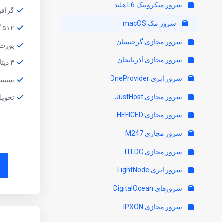
سرور میکروتیک L6 هلند
گرافیک SoC 10 Core
سرور مک macOS
۵۱۲ گیگ هارد SSD
سرور مجازی گرجستان
پورت Gbit/s
سرور مجازی آذربایجان
۳ دیتاسنتر
سرور ابری OneProvider
سیستم عام
سرور مجازی JustHost
تحویل یک ت
سرور مجازی HEFICED
سرور مجازی M247
سرور مجازی ITLDC
سرور ابری LightNode
سرورهای DigitalOcean
سرور مجازی IPXON