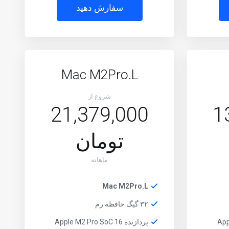
سفارش دهید
Mac M2Pro.L
شروع از
21,379,000
1
تومان
ماهانه
Mac M2Pro.L
۳۲ گیگ حافظه رم
پردازنده Apple M2 Pro SoC 16