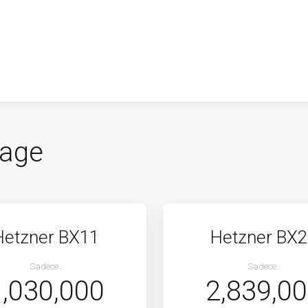
فضای ا
Hetzner BX11
Hetzner BX
Sadece..
Sadece..
1,030,000
2,839,0