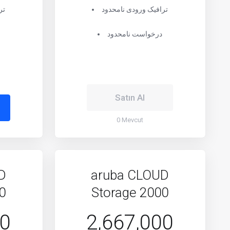
ترافیک ورودی نامحدود
تر
درخواست نامحدود
Satın Al
0 Mevcut
D
aruba CLOUD
0
Storage 2000
00
2,667,000