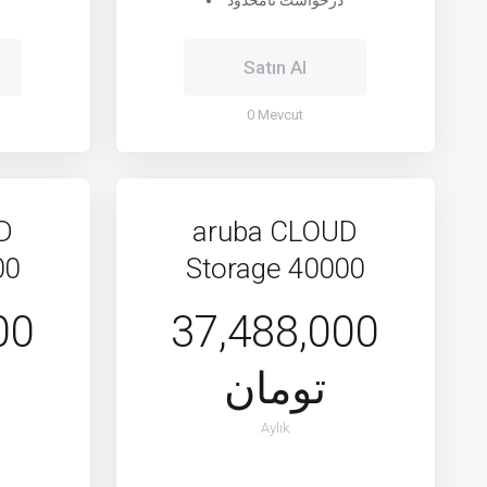
درخواست نامحدود
Satın Al
0 Mevcut
D
aruba CLOUD
00
Storage 40000
00
37,488,000
تومان
Aylık