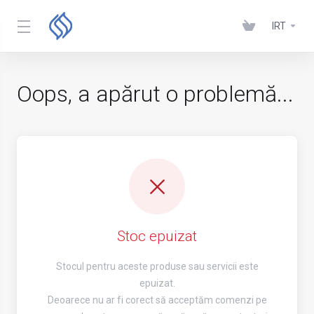
IRT
Oops, a apărut o problemă...
Stoc epuizat
Stocul pentru aceste produse sau servicii este
epuizat.
Deoarece nu ar fi corect să acceptăm comenzi pe