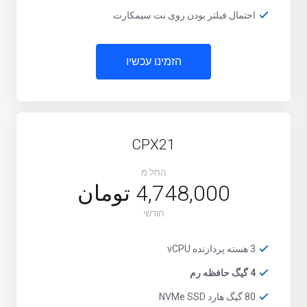
احتمال فیلتر بودن روی نت سیمکارت
הזמינו עכשיו
CPX21
החל מ
4,748,000 تومان
חודשי
3 هسته پردازنده vCPU
4 گیگ حافظه رم
80 گیگ هارد NVMe SSD