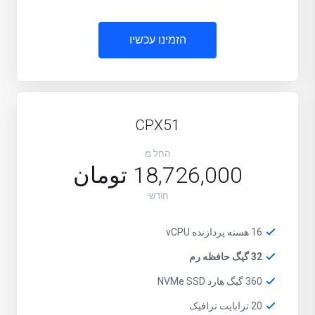
הזמינו עכשיו
CPX51
החל מ
18,726,000 تومان
חודשי
16 هسته پردازنده vCPU
32 گیگ حافظه رم
360 گیگ هارد NVMe SSD
20 ترابایت ترافیک