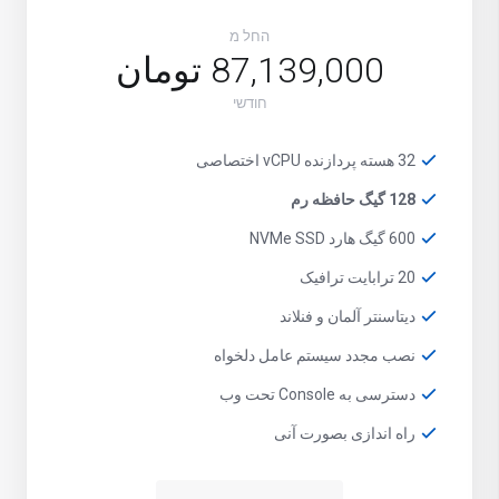
החל מ
87,139,000 تومان
חודשי
32 هسته پردازنده vCPU اختصاصی
128 گیگ حافظه رم
600 گیگ هارد NVMe SSD
20 ترابایت ترافیک
دیتاسنتر آلمان و فنلاند
نصب مجدد سیستم عامل دلخواه
دسترسی به Console تحت وب
راه اندازی بصورت آنی