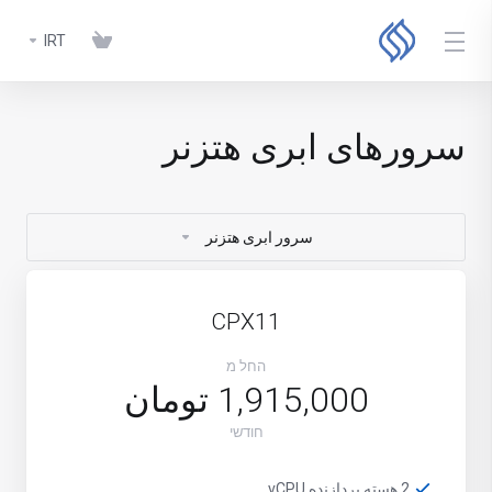
IRT
سرورهای ابری هتزنر
سرور ابری هتزنر
CPX11
החל מ
1,915,000 تومان
חודשי
2 هسته پردازنده vCPU