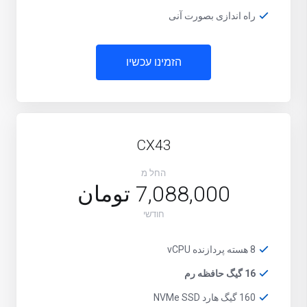
راه اندازی بصورت آنی
הזמינו עכשיו
CX43
החל מ
7,088,000 تومان
חודשי
8 هسته پردازنده vCPU
16 گیگ حافظه رم
160 گیگ هارد NVMe SSD