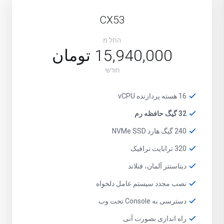
CX53
החל מ
15,940,000 تومان
חודשי
16 هسته پردازنده vCPU
32 گیگ حافظه رم
240 گیگ هارد NVMe SSD
320 ترابایت ترافیک
دیتاسنتر آلمان، فنلاند
نصب مجدد سیستم عامل دلخواه
دسترسی به Console تحت وب
راه اندازی بصورت آنی