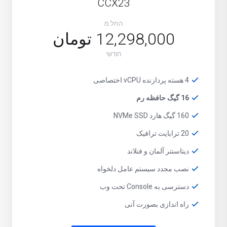
CCX23
החל מ
12,298,000 تومان
חודשי
4 هسته پردازنده vCPU اختصاصی
16 گیگ حافظه رم
160 گیگ هارد NVMe SSD
20 ترابایت ترافیک
دیتاسنتر آلمان و فنلاند
نصب مجدد سیستم عامل دلخواه
دسترسی به Console تحت وب
راه اندازی بصورت آنی