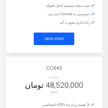
نصب مجدد سیستم عامل دلخواه
دسترسی به Console تحت وب
راه اندازی بصورت آنی
הזמינו עכשיו
CCX43
החל מ
48,520,000 تومان
חודשי
16 هسته پردازنده vCPU اختصاصی