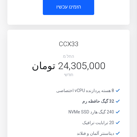
הזמינו עכשיו
CCX33
החל מ
24,305,000 تومان
חודשי
8 هسته پردازنده vCPU اختصاصی
32 گیگ حافظه رم
240 گیگ هارد NVMe SSD
20 ترابایت ترافیک
دیتاسنتر آلمان و فنلاند