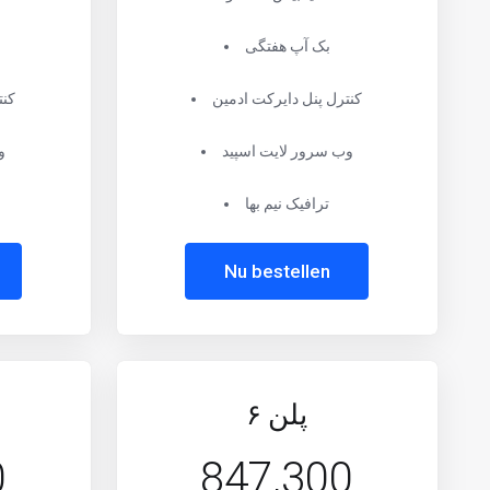
بک آپ هفتگی
کنترل پنل دایرکت ادمین
کنت
وب سرور لایت اسپید
و
ترافیک نیم بها
Nu bestellen
پلن ۶
0
847,300