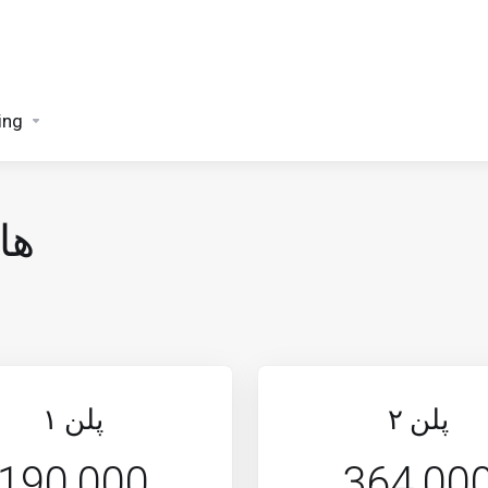
ing
ها
پلن ۲
پلن ١
190,000
364,00