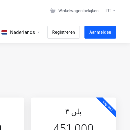
Winkelwagen bekijken
IRT
Nederlands
Registreren
Aanmelden
Uitgelicht
پلن ٣
0
451,000