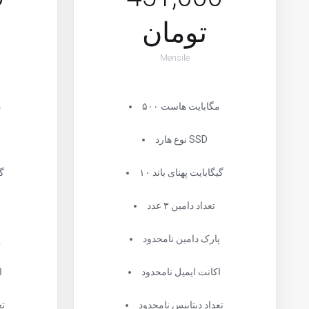
تومان
Mensile
۵۰۰ مگابایت هاست
۰
نوع هارد SSD
۱۰ گیگابایت پهنای باند
۱۰
تعداد دامین ۳ عدد
پارک دامین نامحدود
پ
اکانت ایمیل نامحدود
ا
تعداد دیتابیس نامحدود
تع