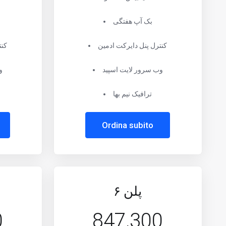
بک آپ هفتگی
کنترل پنل دایرکت ادمین
کنت
وب سرور لایت اسپید
و
ترافیک نیم بها
Ordina subito
پلن ۶
0
847,300