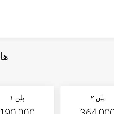
ها
پلن ۲
پلن ١
190,000
364,00