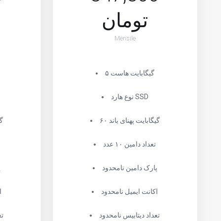
تومان
Mensile
۵ گیگابایت هاست
نوع هارد SSD
۶۰ گیگابایت پهنای باند
۲۵
تعداد دامین ۱۰ عدد
پارک دامین نامحدود
پ
اکانت ایمیل نامحدود
ا
تعداد دیتابیس نامحدود
تع