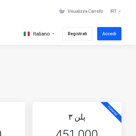
Visualizza Carrello
IRT
Italiano
Registrati
Accedi
Featured
پلن ٣
0
451,000