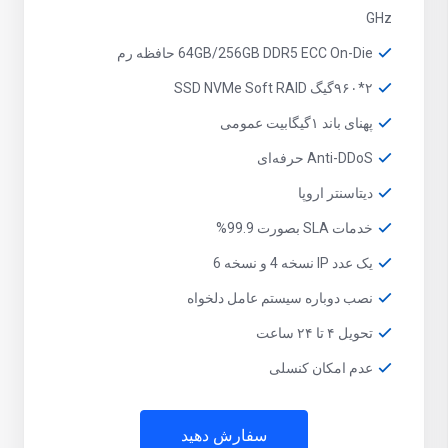
GHz
64GB/256GB DDR5 ECC On-Die حافظه رم
۲*۹۶۰گیگ SSD NVMe Soft RAID
پهنای باند ۱گیگابیت عمومی
Anti-DDoS حرفه‌ای
دیتاسنتر اروپا
خدمات SLA بصورت 99.9%
یک عدد IP نسخه 4 و نسخه 6
نصب دوباره سیستم عامل دلخواه
تحویل ۴ تا ۲۴ ساعت
عدم امکان کنسلی
سفارش دهید