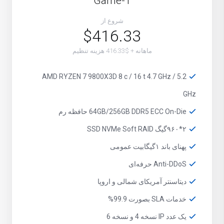
Game-1
شروع از
$416.33
ماهانه + $416.33 هزینه تنظیم
AMD RYZEN 7 9800X3D 8 c / 16 t 4.7 GHz / 5.2
GHz
64GB/256GB DDR5 ECC On-Die حافظه رم
۲*۹۶۰گیگ SSD NVMe Soft RAID
پهنای باند ۱گیگابیت عمومی
Anti-DDoS حرفه‌ای
دیتاسنتر آمریکای شمالی و اروپا
خدمات SLA بصورت 99.9%
یک عدد IP نسخه 4 و نسخه 6