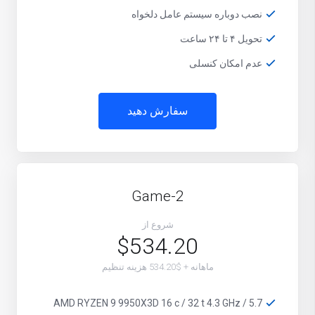
نصب دوباره سیستم عامل دلخواه
تحویل ۴ تا ۲۴ ساعت
عدم امکان کنسلی
سفارش دهید
Game-2
شروع از
$534.20
ماهانه + $534.20 هزینه تنظیم
AMD RYZEN 9 9950X3D 16 c / 32 t 4.3 GHz / 5.7