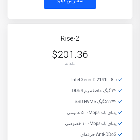
سفارش دهید
Rise-2
$201.36
ماهانه
Intel Xeon-D 2141I - 8 c
۳۲ گیگ حافظه رم DDR4
۲*۵۱۲گیگ SSD NVMe
پهنای باند ۵۰۰Mbps عمومی
پهنای باند۱۰۰Mbps خصوصی
Anti-DDoS حرفه‌ای