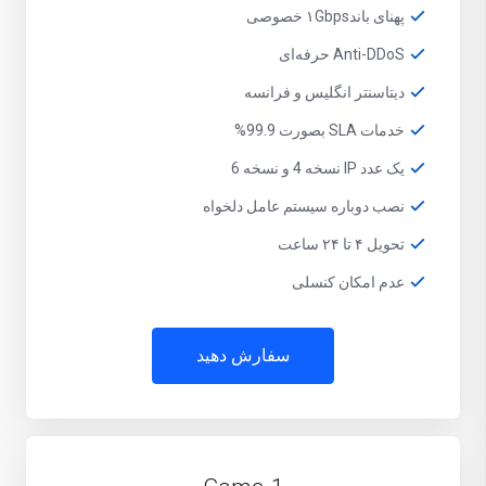
پهنای باند۱Gbps خصوصی
Anti-DDoS حرفه‌ای
دیتاسنتر انگلیس و فرانسه
خدمات SLA بصورت 99.9%
یک عدد IP نسخه 4 و نسخه 6
نصب دوباره سیستم عامل دلخواه
تحویل ۴ تا ۲۴ ساعت
عدم امکان کنسلی
سفارش دهید