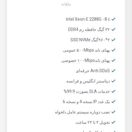
ماهانه
Intel Xeon-E 2288G - 8 c
۳۲ گیگ حافظه رم DDR4
۲*۹۶۰گیگ SSD NVMe
پهنای باند ۵۰۰Mbps عمومی
پهنای باند۱۰۰Mbps خصوصی
Anti-DDoS حرفه‌ای
دیتاسنتر انگلیس و فرانسه
خدمات SLA بصورت 99.9%
یک عدد IP نسخه 4 و نسخه 6
نصب دوباره سیستم عامل دلخواه
تحویل ۴ تا ۲۴ ساعت