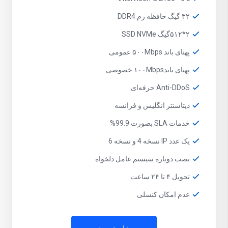
۳۲ گیگ حافظه رم DDR4
۲*۵۱۲گیگ SSD NVMe
پهنای باند ۵۰۰Mbps عمومی
پهنای باند۱۰۰Mbps خصوصی
Anti-DDoS حرفه‌ای
دیتاسنتر انگلیس و فرانسه
خدمات SLA بصورت 99.9%
یک عدد IP نسخه 4 و نسخه 6
نصب دوباره سیستم عامل دلخواه
تحویل ۴ تا ۲۴ ساعت
عدم امکان کنسلی