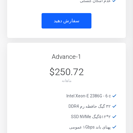
عدم امکان کنسلی
سفارش دهید
Advance-1
$250.72
ماهانه
Intel Xeon-E 2386G - 6 c
۳۲ گیگ حافظه رم DDR4
۲*۵۱۲گیگ SSD NVMe
پهنای باند ۱Gbps عمومی