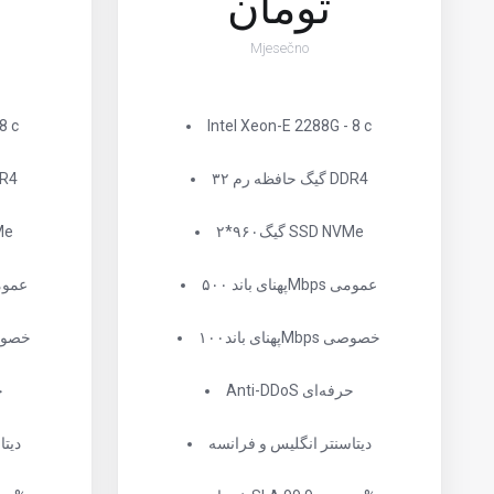
تومان
Mjesečno
8 c
Intel Xeon-E 2288G - 8 c
۳۲ گیگ حافظه رم DDR4
۳۲ گیگ حا
۲*۹۶۰گیگ SSD NVMe
۲*۲
پهنای باند ۵۰۰Mbps عمومی
پهنای باند bps
پهنای باند۱۰۰Mbps خصوصی
پهنای باندbps
Anti-DDoS حرفه‌ای
oS
دیتاسنتر انگلیس و فرانسه
دیتا