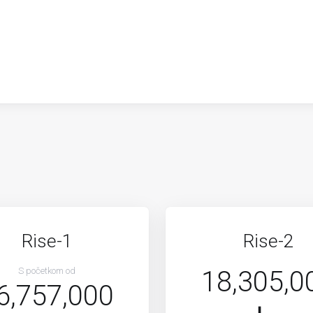
Rise-1
Rise-2
S početkom od
18,305,0
6,757,000