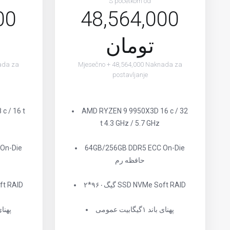
S početkom od
00
48,564,000
تومان
ada za
Mjesečno + 48,564,000 Naknada za
postavljanje
c / 16 t
AMD RYZEN 9 9950X3D 16 c / 32
t 4.3 GHz / 5.7 GHz
On-Die
64GB/256GB DDR5 ECC On-Die
حافظه رم
۲*۹۶۰گیگ SSD NVMe Soft RAID
۲*۹۶۰گیگ 
پهنای باند ۱گیگابیت عمومی
پهنای باند 