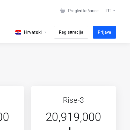
Pregled košarice
IRT
Hrvatski
Registtracija
Prijava
Rise-3
00
20,919,000