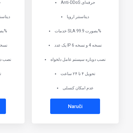
Anti-DDoS حرفه‌ای
oS
دیتاسنتر اروپا
دیتاسن
خدمات SLA بصورت 99.9%
خدمات SLA بصورت 99.9%
یک عدد IP نسخه 4 و نسخه 6
یک عدد IP نسخه 4 و
نصب دوباره سیستم عامل دلخواه
نصب دو
تحویل ۴ تا ۲۴ ساعت
تح
عدم امکان کنسلی
Naruči