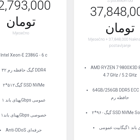
2,793,000
S početkom od
37,848,0
تومان
تومان
Mjesečno
Mjesečno + 37,848,000 Nakn
postavljanje
Intel Xeon-E 2386G - 6 c
AMD RYZEN 7 9800X3D 8 
۳۲ گیگ حافظه رم DDR4
4.7 GHz / 5.2 GHz
۲*۵۱۲گیگ SSD NVMe
64GB/256GB DDR5 ECC 
حافظه رم
پهنای باند ۱Gbps عمومی
SSD NVMe Soft RAID
پهنای باند۱Gbps خصوصی
۱گیگابیت عمومی
Anti-DDoS حرفه‌ای