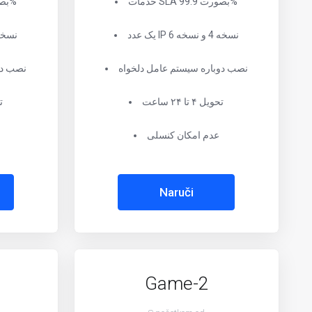
خدمات SLA بصورت 99.9%
خدمات SLA بصورت 99.9%
یک عدد IP نسخه 4 و نسخه 6
یک عدد IP نسخه 4 و
نصب دوباره سیستم عامل دلخواه
نصب دو
تحویل ۴ تا ۲۴ ساعت
تح
عدم امکان کنسلی
Naruči
Game-2